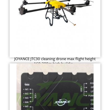
JOYANCE JTC30 cleaning drone max flight height
160-200m high buildin...