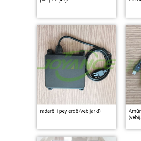
radarê li pey erdê (vebijarkî)
Amûra
(vebij