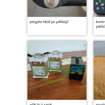
pergala hêzê ya yekbûyî
kontr
yekb
pîlê jîr û şarjê
nozzl