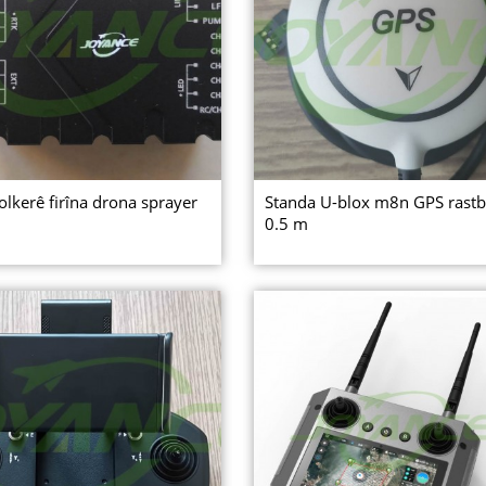
olkerê firîna drona sprayer
Standa U-blox m8n GPS rast
0.5 m