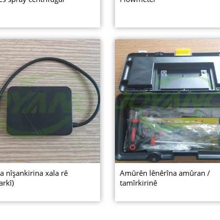
 nîşankirina xala rê
Amûrên lênêrîna amûran /
arkî)
tamîrkirinê