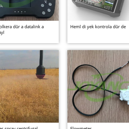
olkera dûr a datalink a
Hemî di yek kontrola dûr de
ûyî
es spray centrifugal
Flowmeter