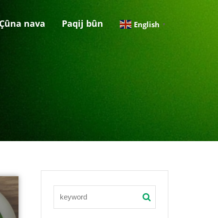
Çûna nava
Paqij bûn
English
▼