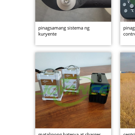
pinagsamang sistema ng
pinag
kuryente
contr
matalinong baterya at charger
centr