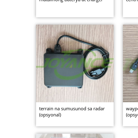
terrain na sumusunod sa radar
waypo
(opsyonal)
(opsy