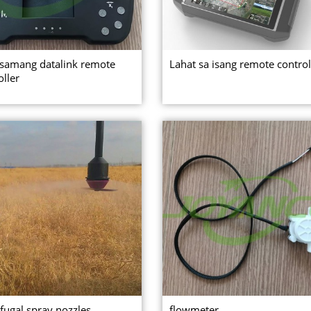
samang datalink remote
Lahat sa isang remote control
oller
ifugal spray nozzles
flowmeter