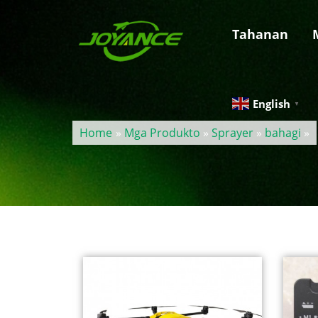
Tahanan
English
▼
Home
»
Mga Produkto
»
Sprayer
»
bahagi
»