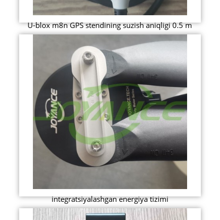
U-blox m8n GPS stendining suzish aniqligi 0.5 m
integratsiyalashgan energiya tizimi