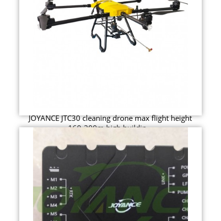
JOYANCE JTC30 cleaning drone max flight height
160-200m high buildin...