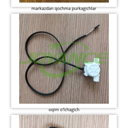
markazdan qochma purkagichlar
oqim o’lchagich