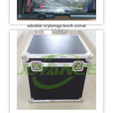
asboblar to’plamiga texnik xizmat
ko’rsatish/ta’mir...