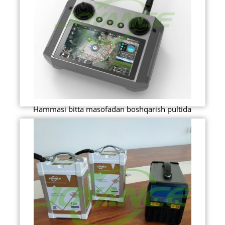
Hammasi bitta masofadan boshqarish pultida