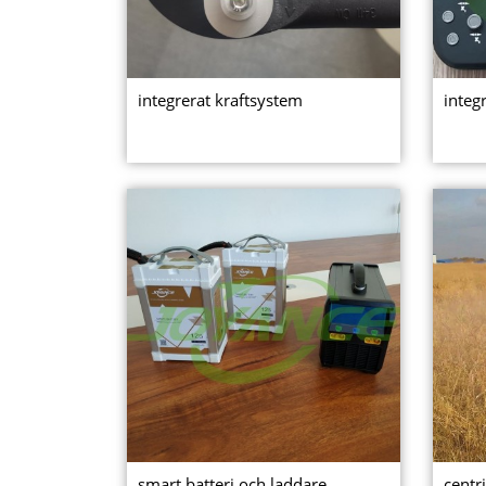
integrerat kraftsystem
integ
smart batteri och laddare
centr