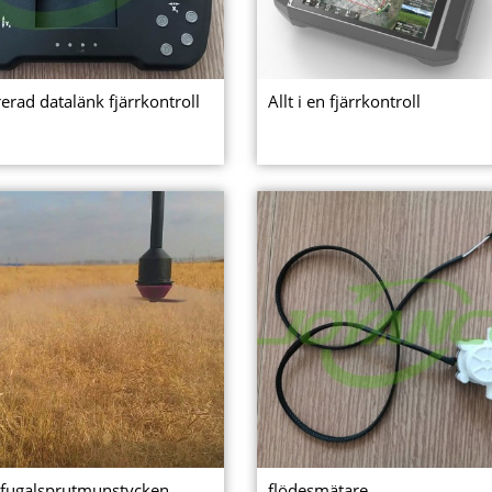
rerad datalänk fjärrkontroll
Allt i en fjärrkontroll
ifugalsprutmunstycken
flödesmätare