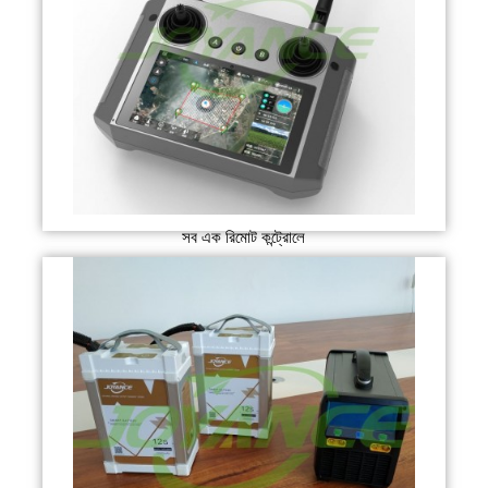
সব এক রিমোট কন্ট্রোলে