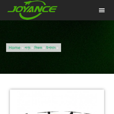
Home
»
পণ্য
»
সিঞ্চক
»
উপাদান
»