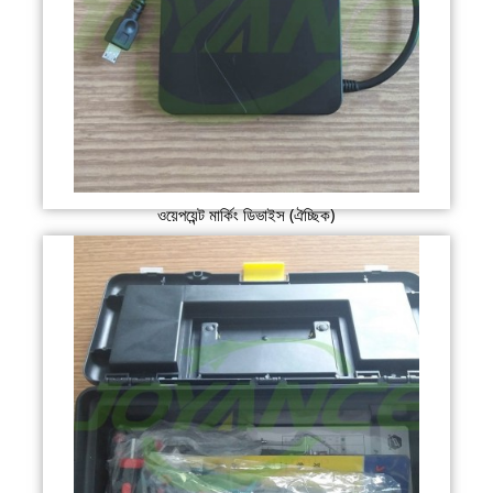
ওয়েপয়েন্ট মার্কিং ডিভাইস (ঐচ্ছিক)