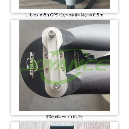
U-blox m8n GPS স্ট্যান্ড হোভারিং নির্ভুলতা 0.5m
ইন্টিগ্রেটেড পাওয়ার সিস্টেম