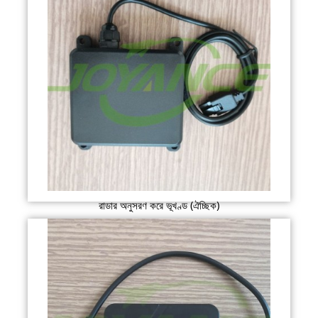
রাডার অনুসরণ করে ভূখণ্ড (ঐচ্ছিক)