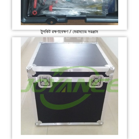
টুলকিট রক্ষণাবেক্ষণ / মেরামতের সরঞ্জাম