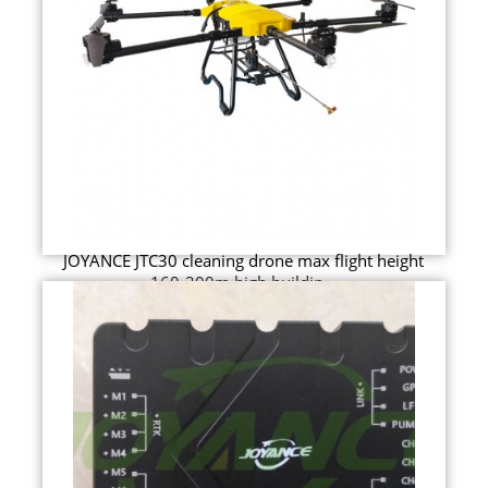
JOYANCE JTC30 cleaning drone max flight height
160-200m high buildin...