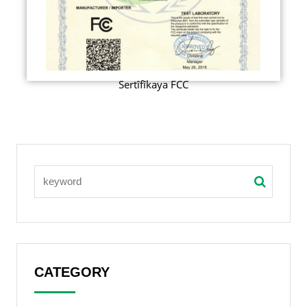
Sertîfîkaya FCC
CATEGORY