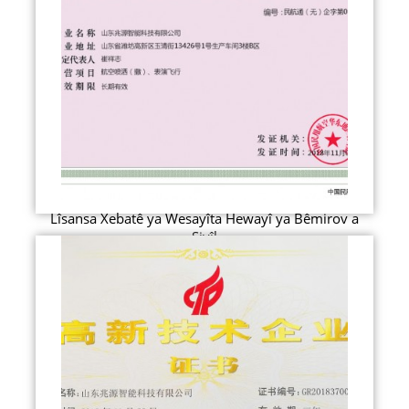
Lîsansa Xebatê ya Wesayîta Hewayî ya Bêmirov a
Sivîl