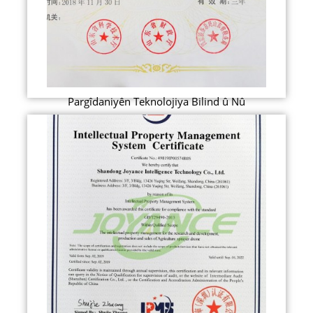
Pargîdaniyên Teknolojiya Bilind û Nû