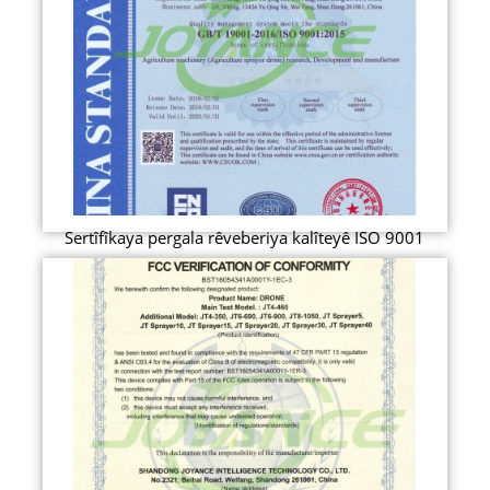
Sertîfîkaya pergala rêveberiya kalîteyê ISO 9001