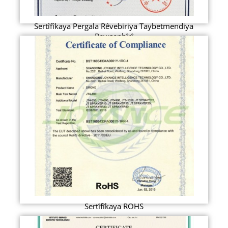
Sertîfîkaya Pergala Rêvebiriya Taybetmendiya
Rewşenbîrî
Sertîfîkaya ROHS