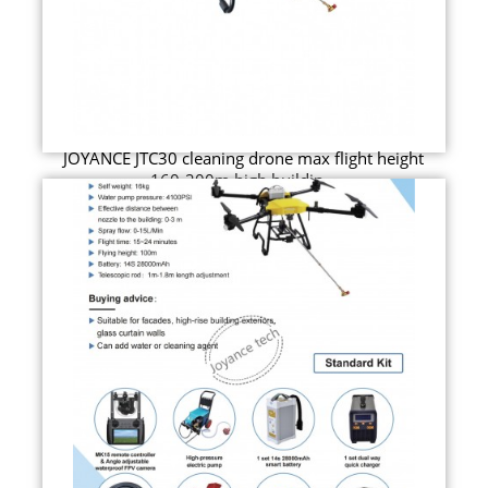
JOYANCE JTC30 cleaning drone max flight height
160-200m high buildin...