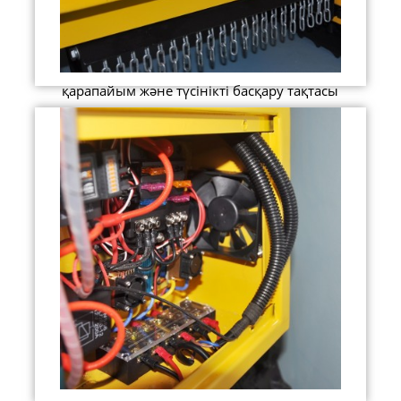
қарапайым және түсінікті басқару тақтасы