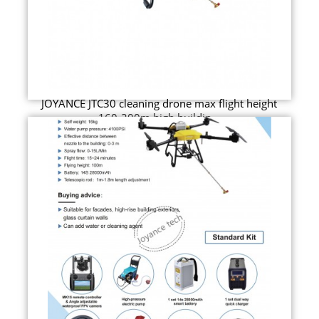
JOYANCE JTC30 cleaning drone max flight height
160-200m high buildin...