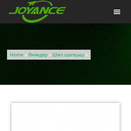
Home
»
Өнімдер
»
Шөп шапқыш
»