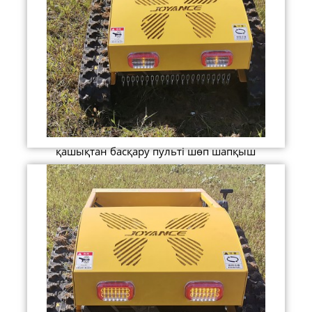
қашықтан басқару пульті шөп шапқыш