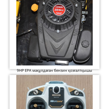
9HP EPA мақұлдаған бензин қозғалтқышы