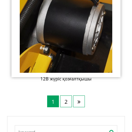
12В жүріс қозғалтқышы
1
2