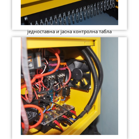
једноставна и јасна контролна табла