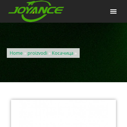
Home
»
proizvodi
»
Косачица
»