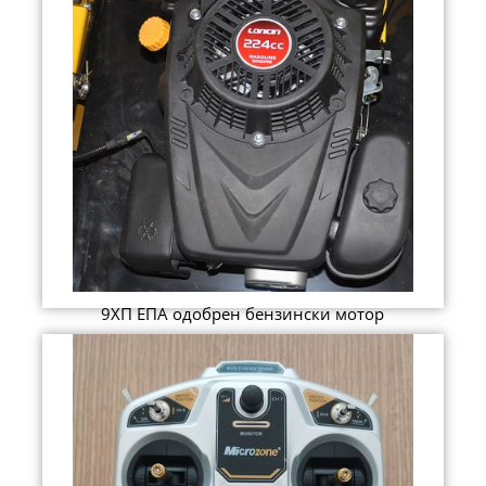
9ХП ЕПА одобрен бензински мотор