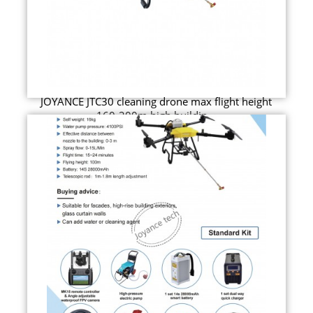
JOYANCE JTC30 cleaning drone max flight height
160-200m high buildin...