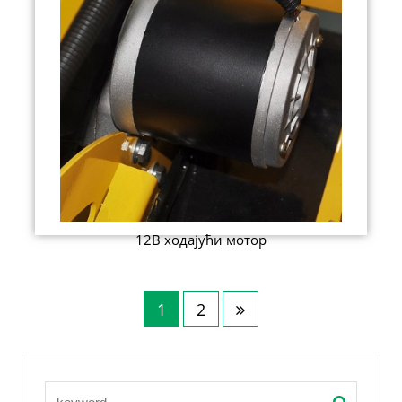
12В ходајући мотор
1
2