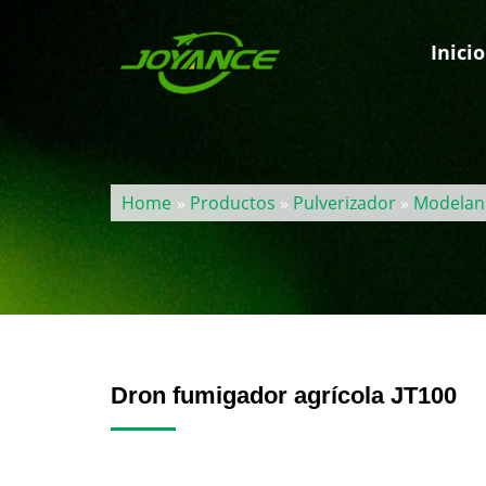
Inicio
Home
»
Productos
»
Pulverizador
»
Modelan
Dron fumigador agrícola JT100