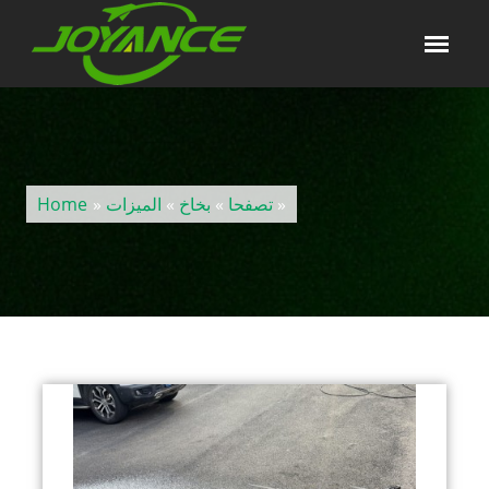
»
تصفحا
»
بخاخ
»
الميزات
»
Home