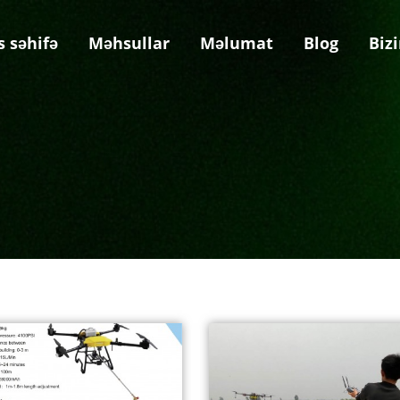
s səhifə
Məhsullar
Məlumat
Blog
Biz