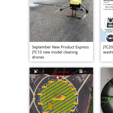
September New Product Express
JTC20
JTC10 new model cleaning
washi
drones