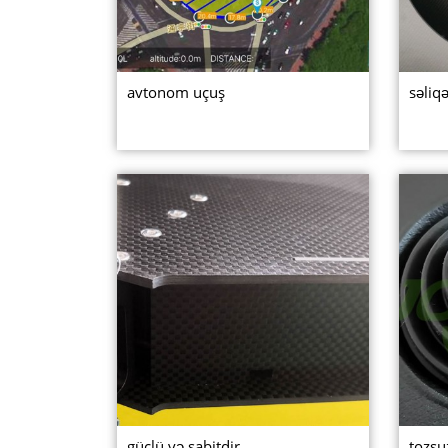
avtonom uçuş
səliq
güclü və sabitdir
tozsu