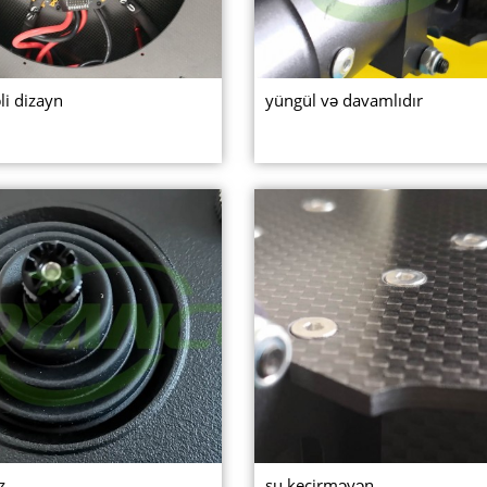
əli dizayn
yüngül və davamlıdır
z
su keçirməyən