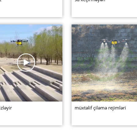
izləyir
müxtəlif çiləmə rejimləri