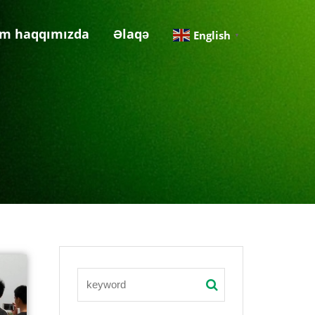
im haqqımızda
Əlaqə
English
▼