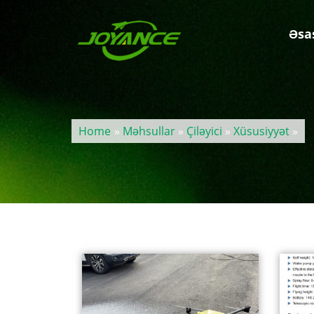
Əsa
Home
»
Məhsullar
»
Çiləyici
»
Xüsusiyyət
»