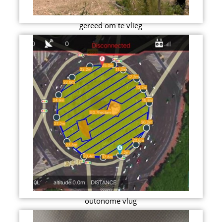
gereed om te vlieg
outonome vlug