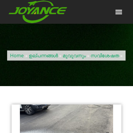
Home
»
ഉല്പന്നങ്ങൾ
»
മുവുവനും
»
സവിശേഷത
»