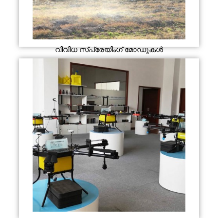
വിവിധ സ്പ്രേയിംഗ് മോഡുകൾ