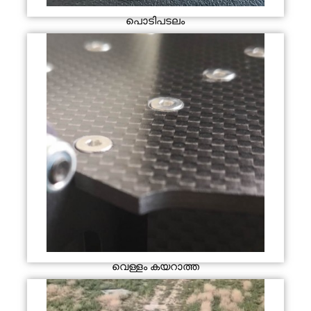
പൊടിപടലം
വെള്ളം കയറാത്ത