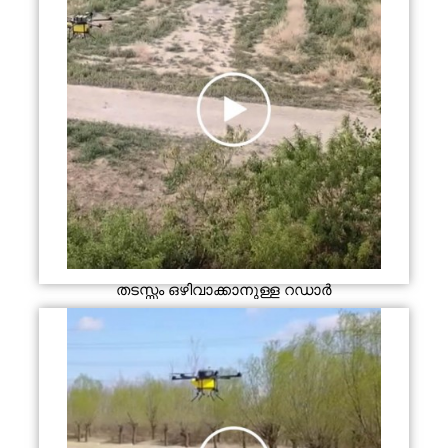
തടസ്സം ഒഴിവാക്കാനുള്ള റഡാർ