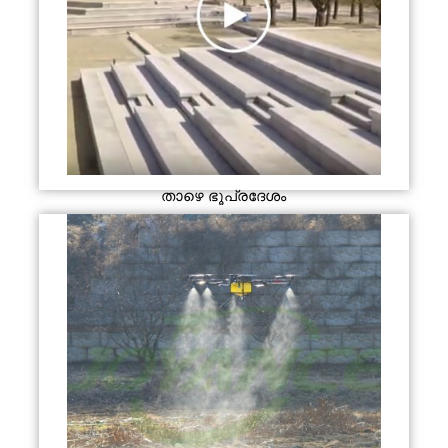
താഴെ ഭൂപ്രദേശം