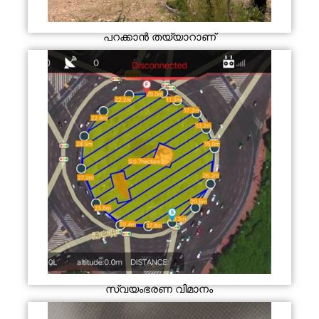
പറക്കാൻ തയ്യാറാണ്
സ്വയംഭരണ വിമാനം