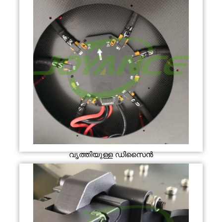
വൃത്തിയുള്ള ഡിസൈൻ