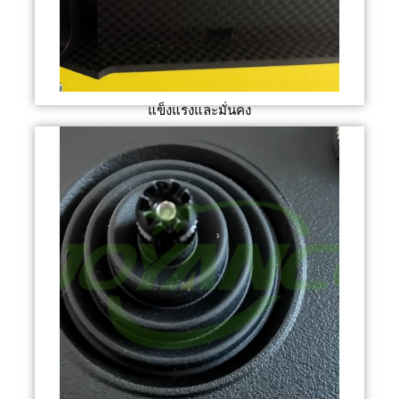
แข็งแรงและมั่นคง