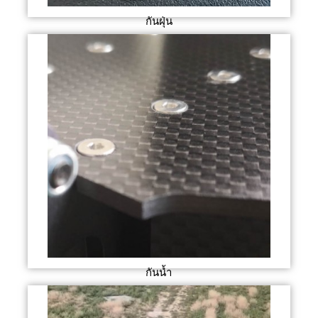
กันฝุ่น
กันน้ำ