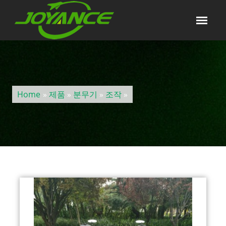
Home
»
제품
»
분무기
»
조작
»