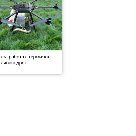
о за работа с термично
гляващ дрон