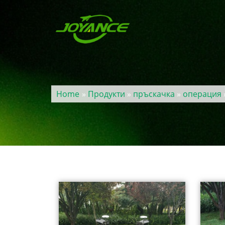
Home
»
Продукти
»
пръскачка
»
операция