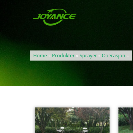
Home
»
Produkter
»
Sprayer
»
Operasjon
»