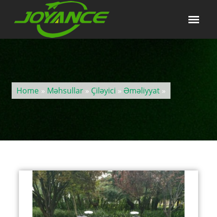
Home
»
Məhsullar
»
Çiləyici
»
Əməliyyat
»