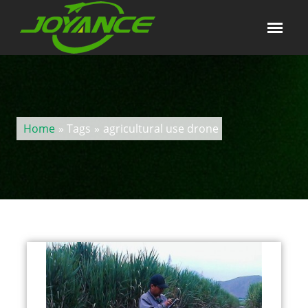
Home
» Tags
»
agricultural use drone