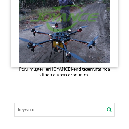
Peru müştəriləri JOYANCE kənd təsərrüfatında
istifadə olunan dronun m...