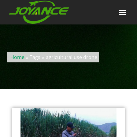
Home
» Tags
»
agricultural use drone