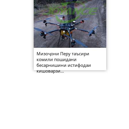
Мизоҷони Перу таъсири
комили пошидани
бесарнишини истифодаи
кишоварзи...