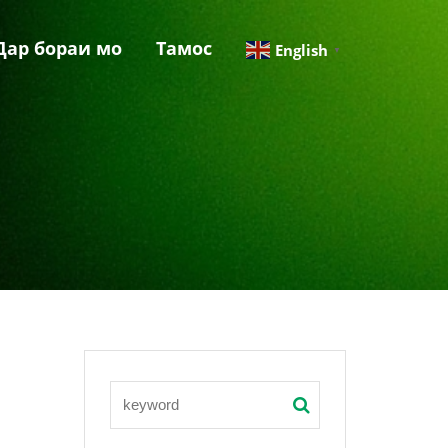
Дар бораи мо
Тамос
English
▼