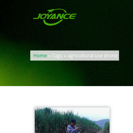
Home
» Tags
»
agricultural use drone