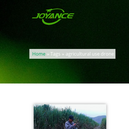
Home
» Tags
»
agricultural use drone