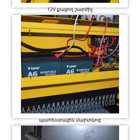
12V քայլող շարժիչ
պահեստային մարտկոց