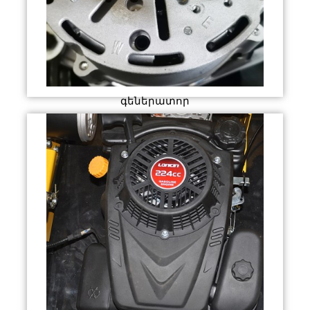
գեներատոր