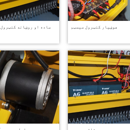
هوښیار کنټرول سیسټم
ساده او روښانه کنټرول 
شاتړ بیټرۍ
د 12V چلولو موټور