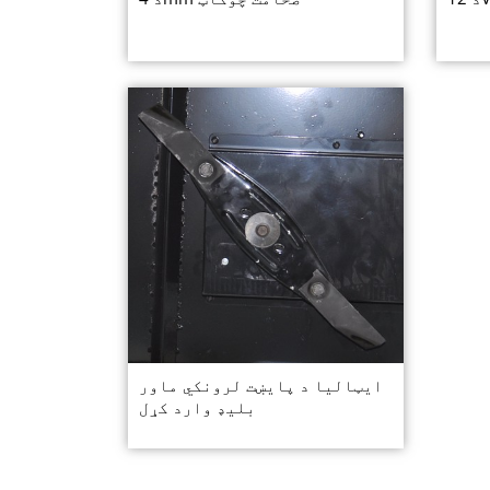
ایټالیا د پایښت لرونکي ماور
بلیډ وارد کړل