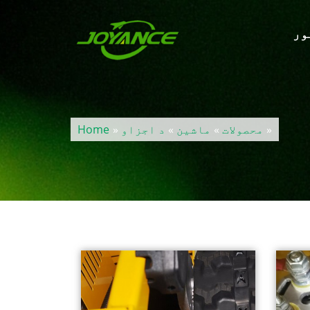
ور
»
محصولات
»
ماشین
»
د اجزاو
»
Home