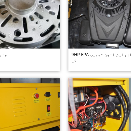
9HP EPA د ګازولین انجن تصویب
جنر
کړ