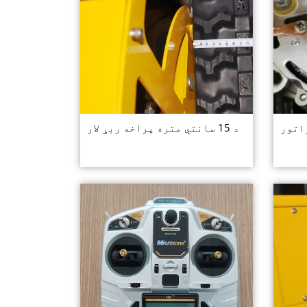
اتور
د 15 سانتي متره پراخه ربړ لار