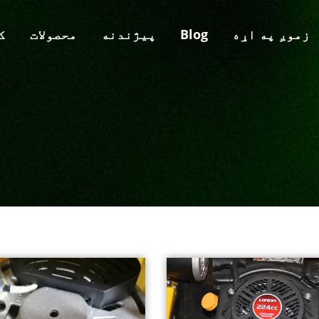
زموږ په اړه
Blog
پيژندنه
محصولات
ک