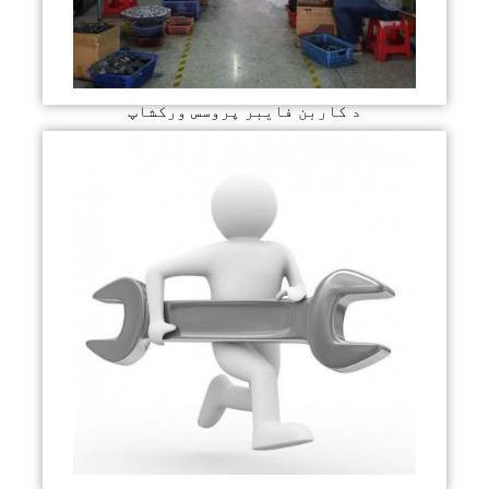
د کاربن فایبر پروسس ورکشاپ