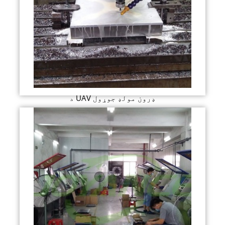
د UAV ډرون مولډ جوړول