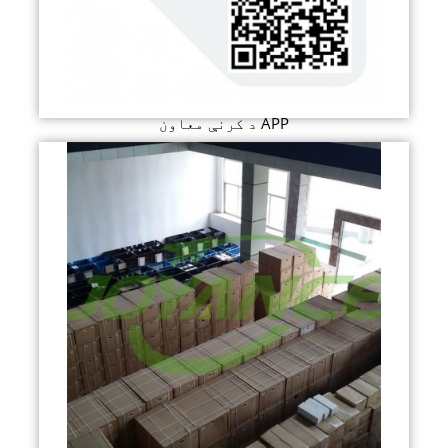
د کرنې معاون APP