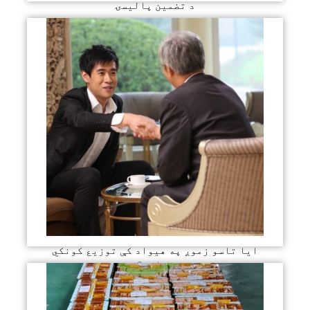
د تضمین پالیسۍ
ایا تاسو زموږ په هیواد کې توزیع کونکي
غواړئ؟