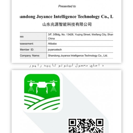
د اصلي محصول لینونو تایید راپور