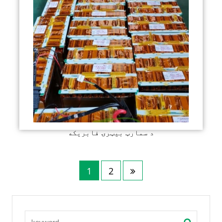
د سمارټ بیټرۍ فابریکه
1
2