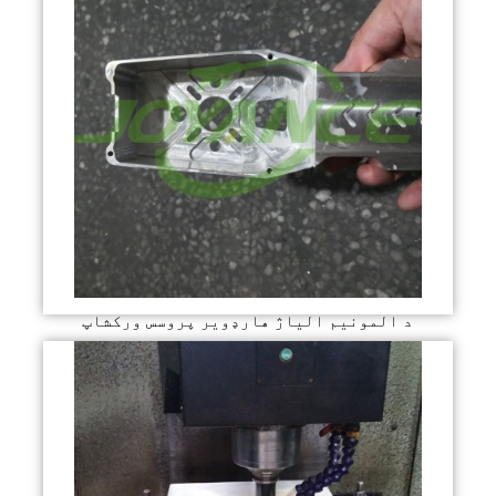
د المونیم الیاژ هارډویر پروسس ورکشاپ