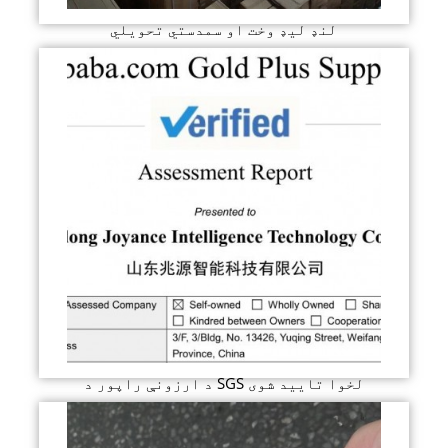
لنډ لیډ وخت او سمدستي تحویلي
د ارزونې راپور د SGS لخوا تایید شوی