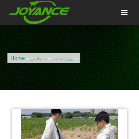
»
پيژندنه
»
د ملاتړ
»
Home