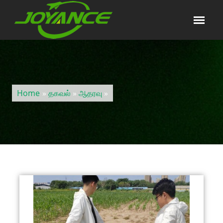
Home
»
தகவல்
»
ஆதரவு
»