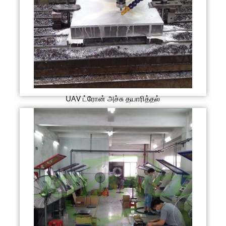
UAV ட்ரோன் அச்சு தயாரித்தல்