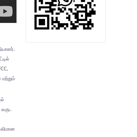
ியாளர்.
்டில்
FCC,
மற்றும்
ல்
ல வருட
் விமான