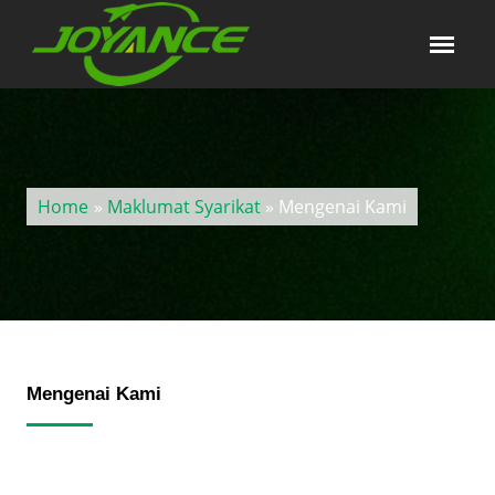
Home
»
Maklumat Syarikat
» Mengenai Kami
Mengenai Kami