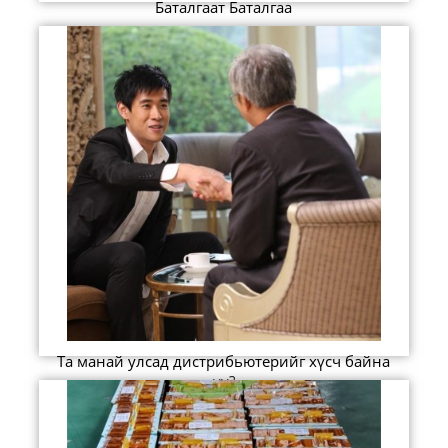
Баталгаат Баталгаа
Та манай улсад дистрибьютерийг хүсч байна
уу?