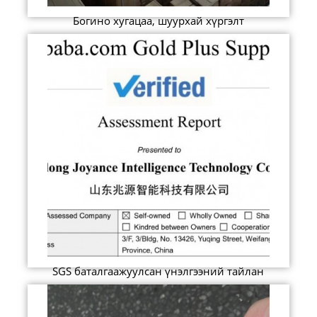
Богино хугацаа, шуурхай хүргэлт
SGS баталгаажуулсан үнэлгээний тайлан