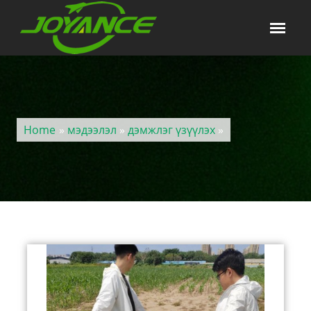
Home
»
мэдээлэл
»
дэмжлэг үзүүлэх
»