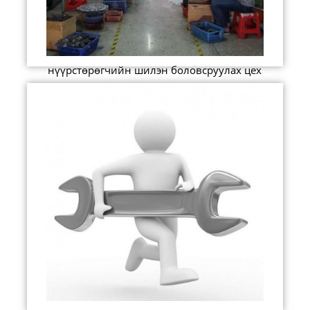
нүүрстөрөгчийн шилэн боловсруулах цех