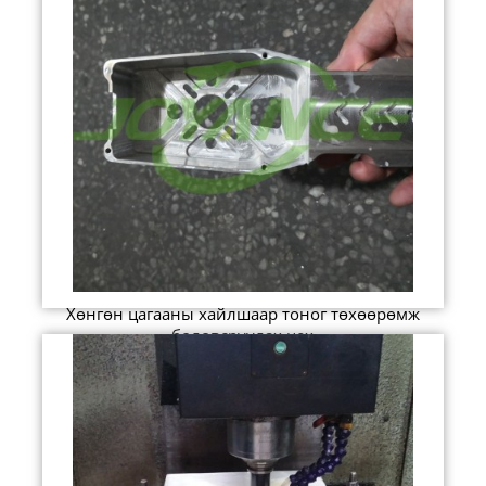
Хөнгөн цагааны хайлшаар тоног төхөөрөмж
боловсруулах цех