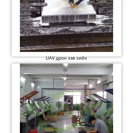
UAV дрон хэв хийх