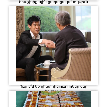
Երաշխիքային քաղաքականություն
Ուզու՞մ եք դիստրիբյուտորներ մեր
երկրում: