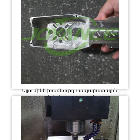
Ալյումինե խառնուրդի ապարատային
մշակման արտադրամաս