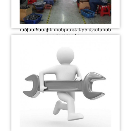
ածխածնային մանրաթելերի մշակման
արտադրամաս