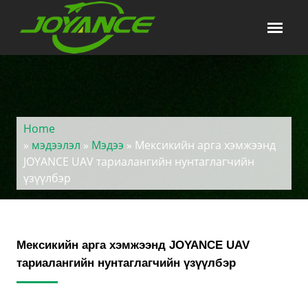
Home
»
мэдээлэл
»
Мэдээ
» Мексикийн арга хэмжээнд
JOYANCE UAV тариалангийн нунтаглагчийн
үзүүлбэр
Мексикийн арга хэмжээнд JOYANCE UAV
тариалангийн нунтаглагчийн үзүүлбэр