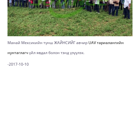
Манай Мексикийн түнш ЖАЙНСИЙГ авчир
UAV тариалангийн
нунтаглагч
үйл явдал болон тэнд үзүүлэх.
-2017-10-10