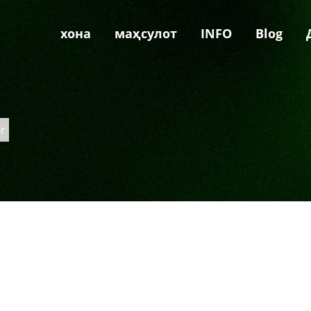
хона
маҳсулот
INFO
Blog
r