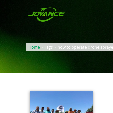
Home
» Tags
»
how to operate drone spraye