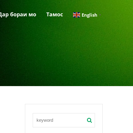
Дар бораи мо
Тамос
English
▼