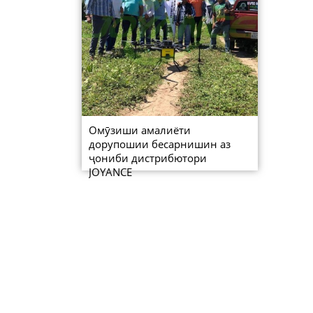
Омӯзиши амалиёти
дорупошии бесарнишин аз
ҷониби дистрибютори
JOYANCE