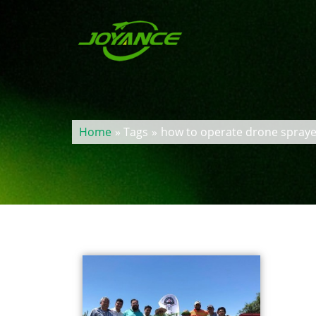
Home
» Tags
»
how to operate drone spraye