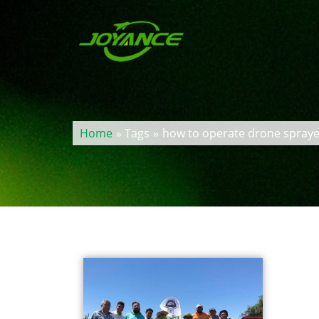
Home
» Tags
»
how to operate drone spraye