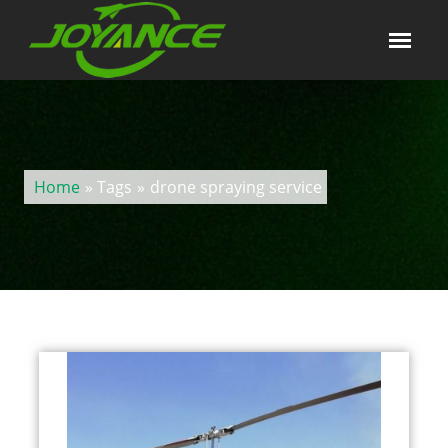
Home
» Tags
»
drone spraying service