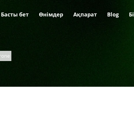
Басты бет
Өнімдер
Ақпарат
Blog
Б
drone