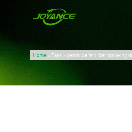
Home
» Tags
»
pesticide fertilizer spraying 