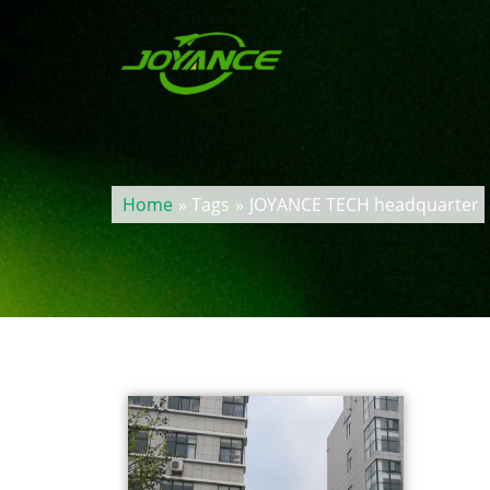
Home
» Tags
»
JOYANCE TECH headquarter