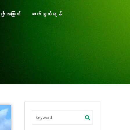
တို့အကြောင်း
ဆက်သွယ်ရန်