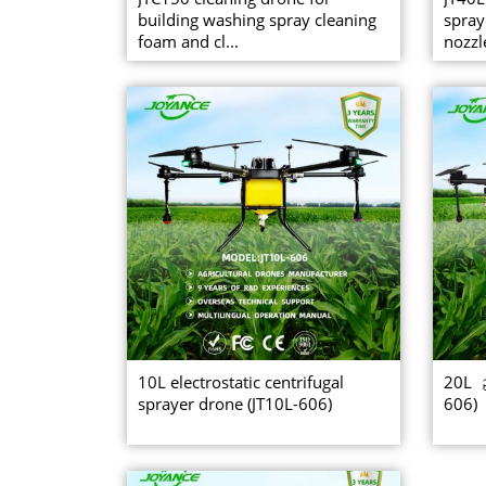
building washing spray cleaning
spray
foam and cl...
nozzl
10L electrostatic centrifugal
20L ဥ
sprayer drone (JT10L-606)
606)