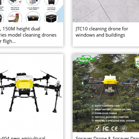
, 150M height dual
JTC10 cleaning drone for
ries model cleaning drones
windows and buildings
 fligh...
-404 new agricultural
Sprayer Drone & Sprayer Dro