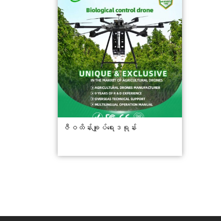
ဇီဝထိန်းချုပ်ရေးဒရုန်း