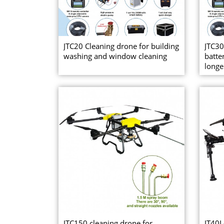
JTC20 Cleaning drone for building
JTC30
washing and window cleaning
batte
longer
JTC150 cleaning drone for
JT40L