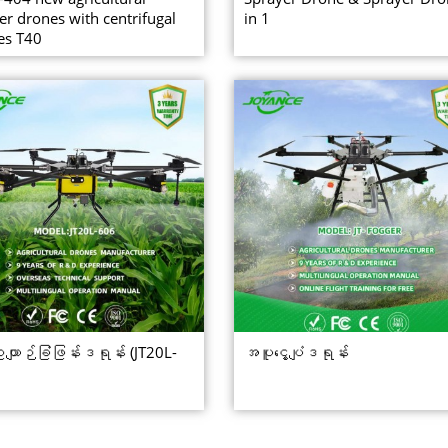
er drones with centrifugal
in 1
es T40
ယျာဉ်ခြံဖြန်းဒရုန်း (JT20L-
အပူငွေ့ပျံဒရုန်း