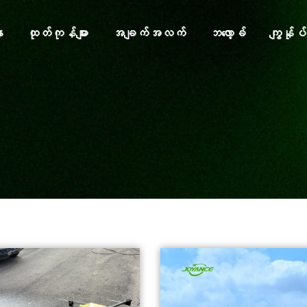
ာ
ထုတ်ကုန်များ
အချက်အလက်
ဘ‌‌လော့ခ်
ကျွန်ုပ်