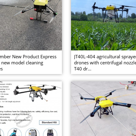
ember New Product Express
JT40L-404 agricultural spraye
 new model cleaning
drones with centrifugal nozzl
es
T40 dr...