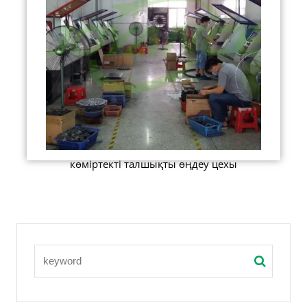
көміртекті талшықты өңдеу цехы