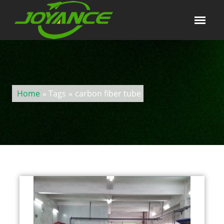
Home
» Tags
»
carbon fiber tube