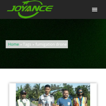
Home
» Tags
»
fumigation drone