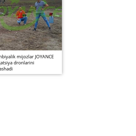
biyalik mijozlar JOYANCE
atsiya dronlarini
ashadi