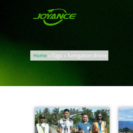
Home
» Tags
»
fumigation drone