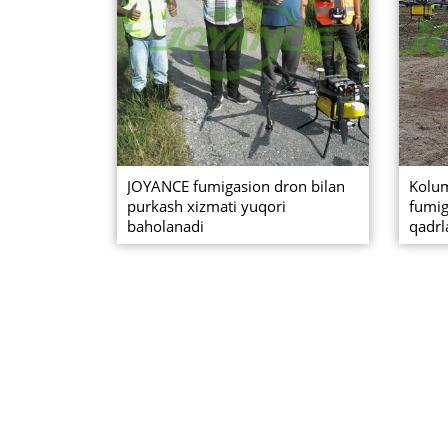
JOYANCE fumigasion dron bilan
Kolum
purkash xizmati yuqori
fumig
baholanadi
qadrl