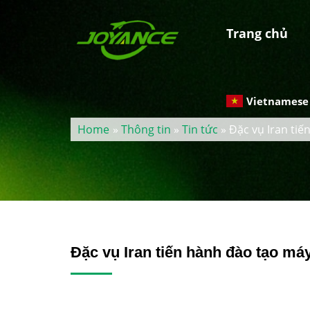
Trang chủ
Vietnamese
Home
»
Thông tin
»
Tin tức
» Đặc vụ Iran ti
Đặc vụ Iran tiến hành đào tạo m