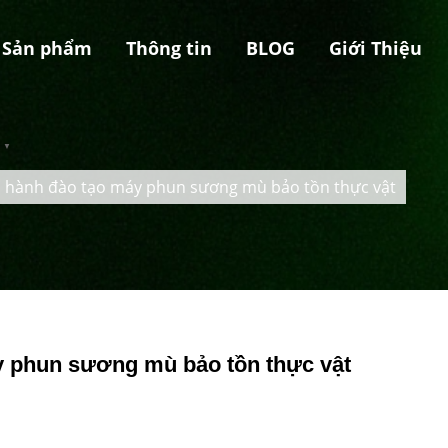
Sản phẩm
Thông tin
BLOG
Giới Thiệu
▼
ến hành đào tạo máy phun sương mù bảo tồn thực vật
áy phun sương mù bảo tồn thực vật