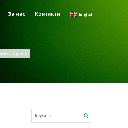
За нас
Контакти
English
▼
елни апарати