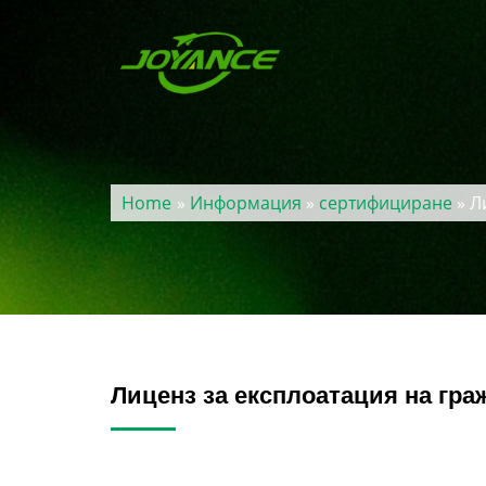
Home
»
Информация
»
сертифициране
» Л
Лиценз за експлоатация на гра