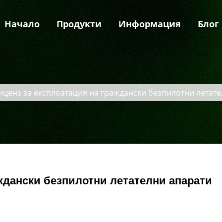
Начало
Продукти
Информация
Блог
иценз за експлоатация на граждански безпилотни летат
ждански безпилотни летателни апарати