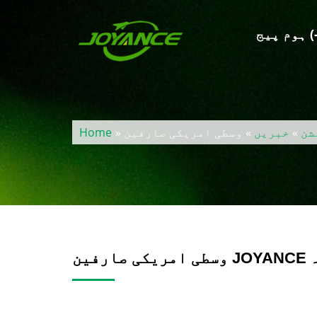
پیج (-)
شن
»
خبریں
»
Home
۔