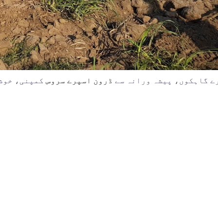
ے گاہکوں، پیشہ ورانہ سے
ڈرون اسپرے سروس
کمپنی، خوشی