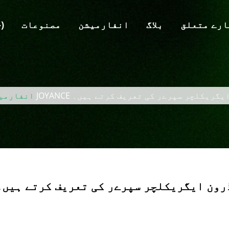
ارے متعلق
بلاگ
انفارمیشن
مصنوعات
ہوم 
یکی صارفین JOYANCE ڈرون ایگریکلچر سپرےر کی تعریف کرتے ہیں۔
انفارمی
طی امریکی صارفین JOYANCE ڈرون ایگریکلچر سپرےر کی تعریف کرتے ہیں