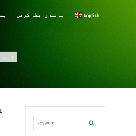
ہم سے رابطہ کریں
ہم
English
▼
» وسطی امر
وس