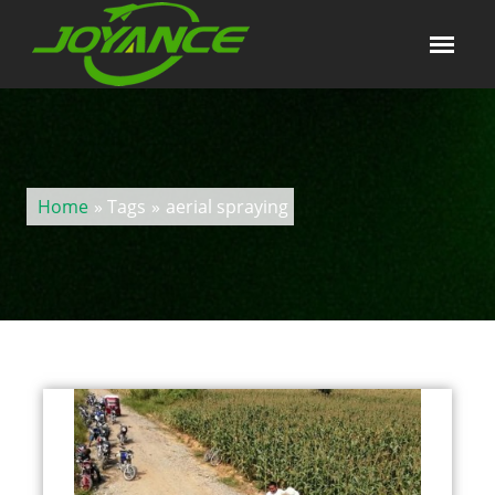
Home
» Tags
»
aerial spraying