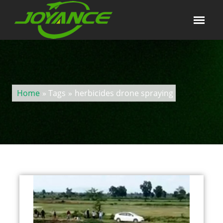
Home
» Tags
»
herbicides drone spraying